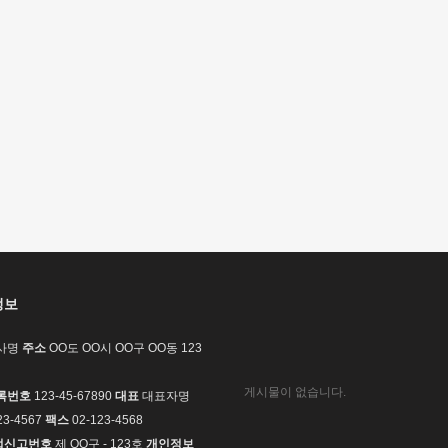
정보
사명
주소
OO도 OO시 OO구 OO동 123
게시물이 없습니다.
록번호
123-45-67890
대표
대표자명
23-4567
팩스
02-123-4568
업신고번호
제 OO구 - 123호
개인정보