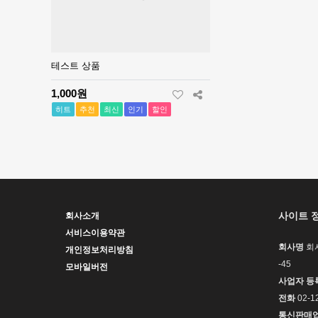
테스트 상품
1,000원
히트
추천
최신
인기
할인
사이트 
회사소개
서비스이용약관
회사명
회
개인정보처리방침
-45
모바일버전
사업자 등
전화
02-1
통신판매