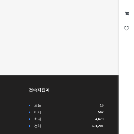
접속자집계
오늘
15
어제
567
최대
4,679
전체
601,201